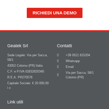
RICHIEDI UNA DEMO
Geatek Srl
Contatti
Sede Legale: Via per Sacca,
+39 0521 815204
58/1
Whatsapp
43052 Colorno (PR) Italia
Email
C.F. e P.IVA 02832820340
Via per Sacca, 58/1
R.E.A. PR270578
Colorno (PR)
Capitale Sociale: € 20.000,00
i.v.
Link utili