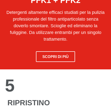
PFK1 + PFK2
Detergenti altamente efficaci studiati per la pulizia
professionale del filtro antiparticolato senza
doverlo smontare. Scioglie ed eliminano la
fuliggine. Da utilizzare entrambi per un singolo
trattamento.
SCOPRI DI PIÙ
5
RIPRISTINO