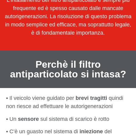
L’intasamento del filtro antiparticolato è sempre più
frequente ed è spesso causato dalle mancate
autorigenerazioni. La risoluzione di questo problema
in modo semplice ed efficace, ma soprattutto legale,
è di fondamentale importanza.
Perchè il filtro
antiparticolato si intasa?
• Il veicolo viene guidato per
brevi tragitti
quindi
non riesce ad effettuare le autorigenerazioni
• Un
sensore
sul sistema di scarico è rotto
• C’è un guasto nel sistema di
iniezione
del